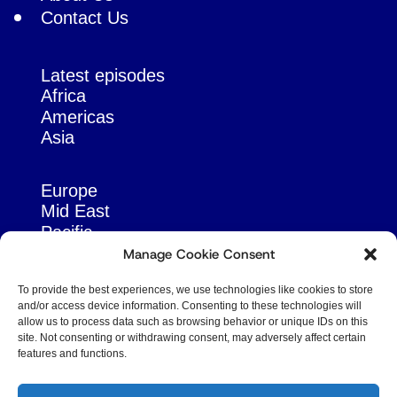
Contact Us
Latest episodes
Africa
Americas
Asia
Europe
Mid East
Pacific
Russia & Eurasia
Manage Cookie Consent
To provide the best experiences, we use technologies like cookies to store
and/or access device information. Consenting to these technologies will
allow us to process data such as browsing behavior or unique IDs on this
site. Not consenting or withdrawing consent, may adversely affect certain
features and functions.
© Copyright Robert Amsterdam 2026. All Rights
Reserved.